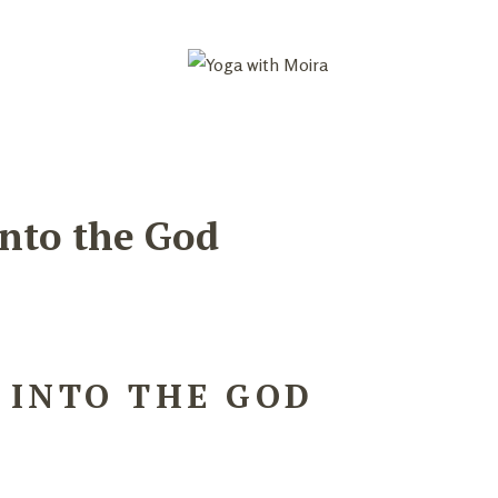
Yoga
Ayurveda
Events & Worksh
into the God
 INTO THE GOD