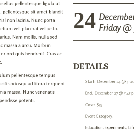
asellus pellentesque ligula ut
24
, pellentesque sit amet blandit
Decembe
isl non lacinia. Nunc porta
Friday @
etium vel, placerat vel justo.
arius. Nam mollis, nulla sed
unc massa a arcu. Morbi in
tor orci quis hendrerit. Cras ac
.
DETAILS
tibulum pellentesque tempus
Start:
December 24 @ 5:0
aciti sociosqu ad litora torquent
inia massa. Nunc venenatis
End:
December 27 @ 5:45 
endisse potenti.
Cost:
$35
Event Category:
Education
,
Experiments
,
Lif