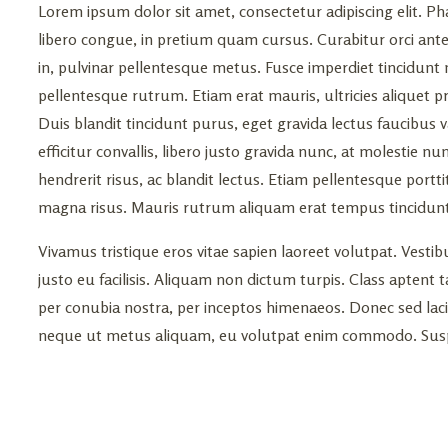
Lorem ipsum dolor sit amet, consectetur adipiscing elit. Ph
libero congue, in pretium quam cursus. Curabitur orci ante
in, pulvinar pellentesque metus. Fusce imperdiet tincidunt n
pellentesque rutrum. Etiam erat mauris, ultricies aliquet pr
Duis blandit tincidunt purus, eget gravida lectus faucibus v
efficitur convallis, libero justo gravida nunc, at molestie n
hendrerit risus, ac blandit lectus. Etiam pellentesque portti
magna risus. Mauris rutrum aliquam erat tempus tincidunt
Vivamus tristique eros vitae sapien laoreet volutpat. Ves
justo eu facilisis. Aliquam non dictum turpis. Class aptent t
per conubia nostra, per inceptos himenaeos. Donec sed lac
neque ut metus aliquam, eu volutpat enim commodo. Susp