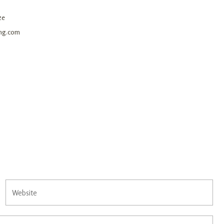
ze
ing.com