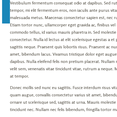
Vestibulum fermentum consequat odio at dapibus. Sed ru
tempor, mi elit fermentum eros, non iaculis ante purus 
malesuada metus. Maecenas consectetur sapien est, nec rut
Etiam tortor nunc, ullamcorper eget gravida ac, finibus ve
commodo tellus, id varius mauris pharetra in. Sed molesti
consectetur. Nulla id lectus at elit scelerisque egestas a e
sagittis neque. Praesent quis lobortis risus. Praesent ac nun
amet, bibendum lacus. Vivamus tristique dolor eget augue
dapibus. Nulla eleifend felis non pretium placerat. Nulla
velit sem, venenatis vitae tincidunt vitae, rutrum a neque.
at tempor.
Donec mollis sed nunc eu sagittis. Fusce interdum risus vita
quam augue, convallis consectetur varius sit amet, bibendu
ornare ut scelerisque sed, sagittis at urna. Mauris molestie
tincidunt nec. Nullam nec felis bibendum, fringilla tortor 