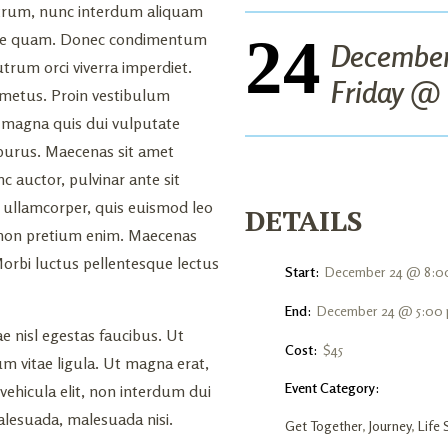
trum, nunc interdum aliquam
24
vitae quam. Donec condimentum
Decembe
rum orci viverra imperdiet.
Friday @
l metus. Proin vestibulum
e magna quis dui vulputate
t purus. Maecenas sit amet
c auctor, pulvinar ante sit
 ullamcorper, quis euismod leo
DETAILS
m non pretium enim. Maecenas
 Morbi luctus pellentesque lectus
Start:
December 24 @ 8:0
End:
December 24 @ 5:00
e nisl egestas faucibus. Ut
Cost:
$45
m vitae ligula. Ut magna erat,
Event Category:
 vehicula elit, non interdum dui
malesuada, malesuada nisi.
Get Together
,
Journey
,
Life 